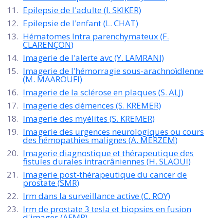
Epilepsie de l'adulte (I. SKIKER)
Epilepsie de l'enfant (L. CHAT)
Hématomes lntra parenchymateux (F.
CLARENÇON)
Imagerie de l'alerte avc (Y. LAMRANI)
Imagerie de l'hémorragie sous-arachnoïdlenne
(M. MAAROUFI)
Imagerie de la sclérose en plaques (S. ALJ)
Imagerie des démences (S. KREMER)
Imagerie des myélites (S. KREMER)
Imagerie des urgences neurologiques ou cours
des hémopathies malignes (A. MERZEM)
Imagerie diagnostique et thérapeutique des
fistules durales intracrâniennes (H. SLAOUI)
Imagerie post-thérapeutique du cancer de
prostate (SMR)
Irm dans la surveillance active (C. ROY)
Irm de prostate 3 tesla et biopsies en fusion
d'images (AFMR)