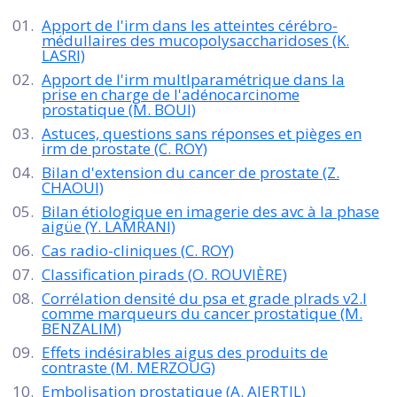
Apport de l'irm dans les atteintes cérébro-
médullaires des mucopolysaccharidoses (K.
LASRI)
Apport de l'irm multlparamétrique dans la
prise en charge de l'adénocarcinome
prostatique (M. BOUI)
Astuces, questions sans réponses et pièges en
irm de prostate (C. ROY)
Bilan d'extension du cancer de prostate (Z.
CHAOUI)
Bilan étiologique en imagerie des avc à la phase
aigüe (Y. LAMRANI)
Cas radio-cliniques (C. ROY)
Classification pirads (O. ROUVIÈRE)
Corrélation densité du psa et grade plrads v2.l
comme marqueurs du cancer prostatique (M.
BENZALIM)
Effets indésirables aigus des produits de
contraste (M. MERZOUG)
Embolisation prostatique (A. AJERTIL)