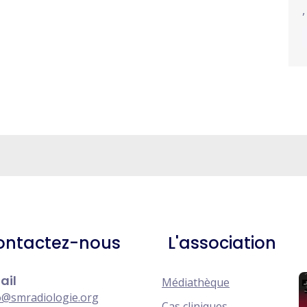
ontactez-nous
L'association
ail
Médiathèque
o@smradiologie.org
Cas cliniques