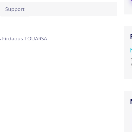
Support
es Firdaous TOUARSA
T