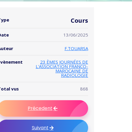
Cours
Type
Date
13/06/2025
Auteur
F.TOUARSA
Evènement
23 ÈMES JOURNÉES DE
L'ASSOCIATION FRANCO-
MAROCAINE DE
RADIOLOGIE
Total vus
868
Précedent
Suivant