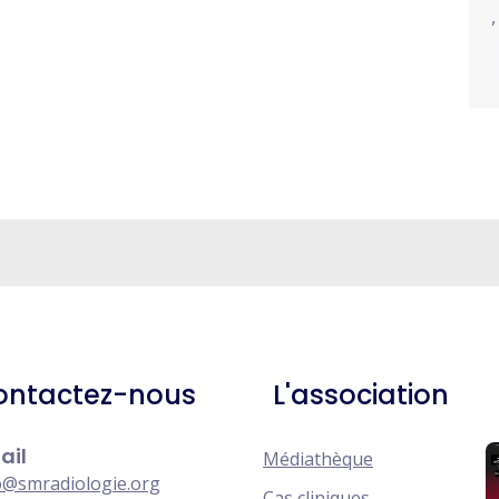
ontactez-nous
L'association
ail
Médiathèque
o@smradiologie.org
Cas cliniques