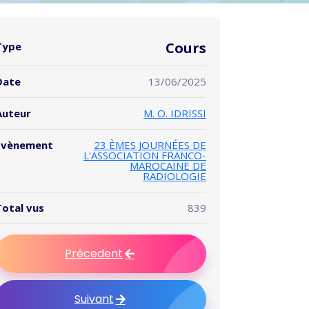
Cours
Type
Date
13/06/2025
Auteur
M. O. IDRISSI
Evènement
23 ÈMES JOURNÉES DE
L'ASSOCIATION FRANCO-
MAROCAINE DE
RADIOLOGIE
Total vus
839
Précedent
Suivant