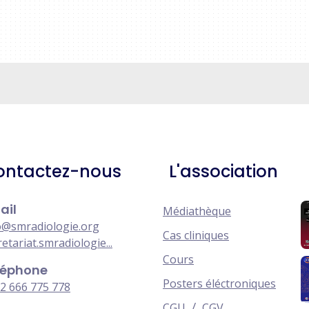
ontactez-nous
L'association
ail
Médiathèque
o@smradiologie.org
Cas cliniques
retariat.smradiologie...
Cours
léphone
Posters éléctroniques
2 666 775 778
/
CGU
CGV