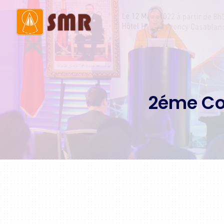
Mot de la présidente
Histo
Membres du bureau
Comi
2éme Con